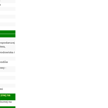
e
a
ospodarczej
twa,
rodowiska i
owodów
owy -
mi
cznej na
licznej na