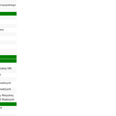
ropejskiego
iwa
kiej VIII
i
 radnych
 radnych
 Miejskiej
ń Radnych
ia