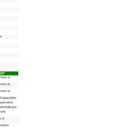
ne
BIP
awowa w
awowa w
awowa w
 Kujawskim
ujawskim
kształcące
koła
e w
awskim