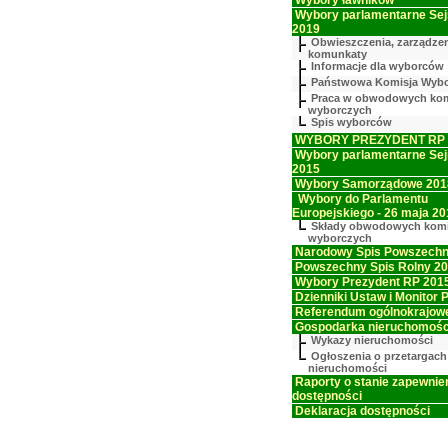
Wybory ławników
Wybory parlamentarne Sej
2019
Obwieszczenia, zarządzen
komunkaty
Informacje dla wyborców
Państwowa Komisja Wyb
Praca w obwodowych kom
wyborczych
Spis wyborców
WYBORY PREZYDENT RP -
Wybory parlamentarne Se
2015
Wybory Samorządowe 201
Wybory do Parlamentu
Europejskiego - 26 maja 20
Składy obwodowych komi
wyborczych
Narodowy Spis Powszechn
Powszechny Spis Rolny 2
Wybory Prezydent RP 201
Dzienniki Ustaw i Monitor P
Referendum ogólnokrajow
Gospodarka nieruchomośc
Wykazy nieruchomości
Ogłoszenia o przetargach
nieruchomości
Raporty o stanie zapewnie
dostępności
Deklaracja dostępności