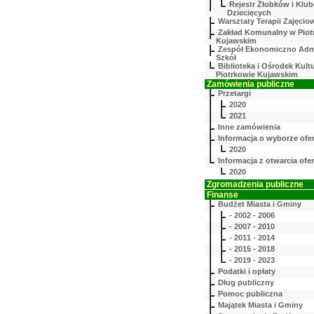
Rejestr Żłobków i Klu
Dziecięcych
Warsztaty Terapii Zajęcio
Zakład Komunalny w Piot
Kujawskim
Zespół Ekonomiczno Admi
Szkół
Biblioteka i Ośrodek Kult
Piotrkowie Kujawskim
Zamówienia publiczne
Przetargi
2020
2021
Inne zamówienia
Informacja o wyborze ofe
2020
Informacja z otwarcia ofer
2020
Zgromadzenia publiczne
Finanse
Budżet Miasta i Gminy
- 2002 - 2006
- 2007 - 2010
- 2011 - 2014
- 2015 - 2018
- 2019 - 2023
Podatki i opłaty
Dług publiczny
Pomoc publiczna
Majątek Miasta i Gminy