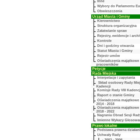
Inne
Wybory do Parlamentu Eu
Obwieszczenia
Urząd Miasta i Gminy
Kierownictwo
Struktura organizacyjna
Załatwianie spraw
Rejestry, ewidencje i arch
Kontrole
Dni i godziny otwarcia
Statut Miasta i Gminy
Rejestr umów
Oświadczenia majątkowe
pracowników
Petycje
Rada Miejska
Interpelacje i zapytania
Skład osobowy Rady Miejs
Kadencji
Komisje Rady VIII Kadencj
Raport o stanie Gminy
Oświadczenia majątkowe
2014 - 2018
Oświadczenia majątkowe
2018 - 2022
Nagrania Obrad Sesji Rady
Imienne Wykazy Głosowa
Prawo lokalne
Podstawa prawna działan
Uchwały Rady
- 2002 - 2006