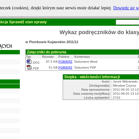
teczek (cookies), dzięki którym nasz serwis może działać lepiej.
Dowiedz się w
kcja
Sprawdź stan sprawy
Wykaz podręczników do klasy I
w Piotrkowie Kujawskim 2011/12
Załączniki do pobrania
Typ
Rozmiar
Pobierz
Komentarz
97.5 KB
POBIERZ
Dokument Word
.DOC
51 KB
POBIERZ
Dokument PDF
.PDF
Stopka - właściwości informacji
Autor :
Jacek Wiśniewski -
Zredagował(a) :
Miroslaw Czynsz
Data wprowadzenia :
2011-06-20 13:13
Data ostatniej modyfikacji :
2011-06-20 13:13
Liczba wyświetleń :
2742