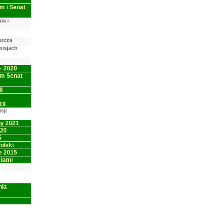
m i Senat
ia i
orcza
isjach
 2020
jm Senat
8
19
sji
y 2021
020
5
olski
e 2015
iami
nia