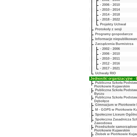
- 2006 - 2010
- 2010 - 2014
- 2014 - 2018
- 2018 - 2022
Projekty Uchwał
Protokoły z sesji
Programy gospodarcze
Informacje niepublikowa
Zarządzenia Burmistrza
- 2002 - 2006
- 2006 - 2010
- 2010 - 2011
- 2012 - 2016
- 2017 - 2021
Uchwały RIO
Jednostki organizacyjne - 
Publiczna Szkoła Podst
Piotrkowie Kujawskim
Publiczna Szkoła Podst
Byczu
Publiczna Szkoła Podst
Dębołęce
Gimnazjum w Piotrkowie
M - GOPS w Piotrkowie K
Społeczne Liceum Ogólno
Społeczna Zasadnicza Sz
Zawodowa
Przedszkole samorządow
Piotrkowie Kujawskim
Żłobek w Piotrkowie Kuj