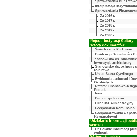
Sprawozdania Budżetow
Interpretacja Indywidualn
Sprawozdania Finansowe
Za 2016 r.
Za 2017 r.
Za 2018 r.
Za 2019 r.
Za 2020 r.
Rejestr Instytucji Kultury
Wzory dokumentów
Świadczenia Rodzinne
Ewidencja Działalności G
Stanowisko ds. budownic
inwestycji, architektury
Stanowisko ds. ochrony ś
rolnictwa
Urząd Stanu Cywilnego
Ewidencja Ludności i D
Osobistych
Referat Finansowo-Księg
Podatki
Inne
Pomoc społeczna
Fundusz Alimentacyjny
Gospodarka Komunalna
Gospodarowanie Odpada
Komunalnymi
Udzielanie informacji publi
wniosek
Udzielanie informacji pub
wniosek