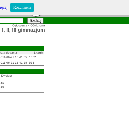
ięcej
Rozumiem
Ogłoszenia
»
Oświatowe
, II, III gimnazjum
Data dodania
Licznik
2011-06-21 13:41:35
1332
2011-06-21 13:41:55
553
 Dyrektor
:46
:46