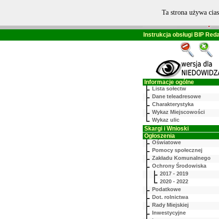
Ta strona używa cias
Instrukcja obsługi BIP
Reda
Informacje ogólne
Lista sołectw
Dane teleadresowe
Charakterystyka
Wykaz Miejscowości
Wykaz ulic
Skargi i Wnioski
Ogłoszenia
Oświatowe
Pomocy społecznej
Zakładu Komunalnego
Ochrony Środowiska
2017 - 2019
2020 - 2022
Podatkowe
Dot. rolnictwa
Rady Miejskiej
Inwestycyjne